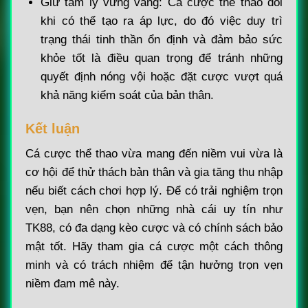
Giữ tâm lý vững vàng: Cá cược thể thao đôi
khi có thể tạo ra áp lực, do đó việc duy trì
trạng thái tinh thần ổn định và đảm bảo sức
khỏe tốt là điều quan trọng để tránh những
quyết định nóng vội hoặc đặt cược vượt quá
khả năng kiểm soát của bản thân.
Kết luận
Cá cược thể thao vừa mang đến niềm vui vừa là
cơ hội để thử thách bản thân và gia tăng thu nhập
nếu biết cách chơi hợp lý. Để có trải nghiệm trọn
vẹn, bạn nên chọn những nhà cái uy tín như
TK88, có đa dạng kèo cược và có chính sách bảo
mật tốt. Hãy tham gia cá cược một cách thông
minh và có trách nhiệm để tận hưởng trọn vẹn
niềm đam mê này.