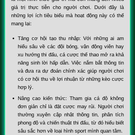
giá trị thực tiễn cho người chơi. Dưới đây là
những lợi ích tiêu biểu mà hoạt động này có thể
mang lại:
Tăng cơ hội tạo thu nhập: Với những ai am
hiểu sâu về các đội bóng, vận động viên hay
xu hướng thi đấu, cá cược thể thao mở ra khả
năng sinh lời hấp dẫn. Việc nắm bắt thông tin
và đưa ra dự đoán chính xác giúp người chơi
có cơ hội thu về lợi nhuận từ những kèo cược
hợp lý.
Nâng cao kiến thức: Tham gia cá độ không
đơn giản chỉ là đặt cược may rủi. Người chơi
thường xuyên cập nhật thông tin, phân tích
phong độ và chiến thuật thi đấu, từ đó hiểu biết
sâu sắc hơn về loại hình sport mình quan tâm.