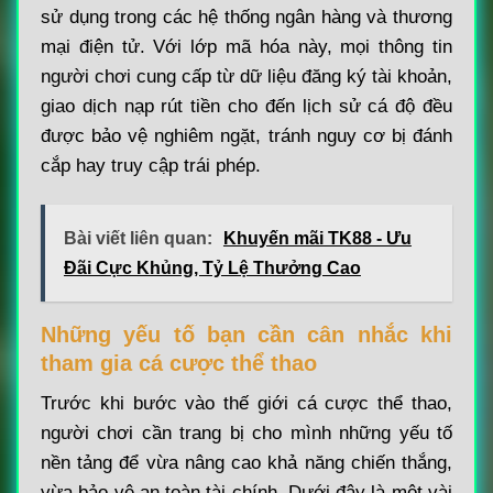
sử dụng trong các hệ thống ngân hàng và thương
mại điện tử. Với lớp mã hóa này, mọi thông tin
người chơi cung cấp từ dữ liệu đăng ký tài khoản,
giao dịch nạp rút tiền cho đến lịch sử cá độ đều
được bảo vệ nghiêm ngặt, tránh nguy cơ bị đánh
cắp hay truy cập trái phép.
Bài viết liên quan:
Khuyến mãi TK88 - Ưu
Đãi Cực Khủng, Tỷ Lệ Thưởng Cao
Những yếu tố bạn cần cân nhắc khi
tham gia cá cược thể thao
Trước khi bước vào thế giới cá cược thể thao,
người chơi cần trang bị cho mình những yếu tố
nền tảng để vừa nâng cao khả năng chiến thắng,
vừa bảo vệ an toàn tài chính. Dưới đây là một vài