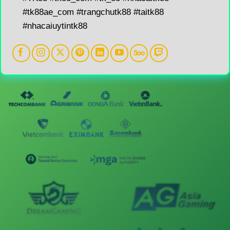
#tk88ae_com #trangchutk88 #taitk88
#nhacaiuytintk88