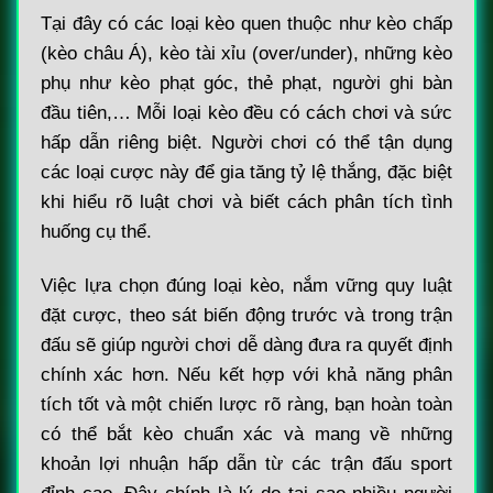
Tại đây có các loại kèo quen thuộc như kèo chấp
(kèo châu Á), kèo tài xỉu (over/under), những kèo
phụ như kèo phạt góc, thẻ phạt, người ghi bàn
đầu tiên,… Mỗi loại kèo đều có cách chơi và sức
hấp dẫn riêng biệt. Người chơi có thể tận dụng
các loại cược này để gia tăng tỷ lệ thắng, đặc biệt
khi hiểu rõ luật chơi và biết cách phân tích tình
huống cụ thể.
Việc lựa chọn đúng loại kèo, nắm vững quy luật
đặt cược, theo sát biến động trước và trong trận
đấu sẽ giúp người chơi dễ dàng đưa ra quyết định
chính xác hơn. Nếu kết hợp với khả năng phân
tích tốt và một chiến lược rõ ràng, bạn hoàn toàn
có thể bắt kèo chuẩn xác và mang về những
khoản lợi nhuận hấp dẫn từ các trận đấu sport