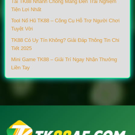
Tải TK88 Nhanh Chóng Mang Đến Trải Nghiệm
Tiện Lợi Nhất
Tool Nổ Hũ TK88 – Công Cụ Hỗ Trợ Người Chơi
Tuyệt Vời
TK88 Có Uy Tín Không? Giải Đáp Thông Tin Chi
Tiết 2025
Mini Game TK88 – Giải Trí Ngay Nhận Thưởng
Liền Tay