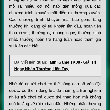
mở ra nhiều cơ hội hấp dẫn thông qua các
chương trình khuyến mãi diễn ra thường xuyên.
Các chương trình khuyến mãi bao gồm: tặng
thưởng khi đăng ký tài khoản lần đầu, hoàn tiền
thua cược, thưởng nạp hàng ngày, thưởng sinh
nhật, thưởng hoàn trả hàng tuần hoặc tham gia
sự kiện đặc biệt.
Bài viết liên quan:
Mini Game TK88 - Giải Trí
Ngay Nhận Thưởng Liền Tay
Nhờ đó người chơi có thể nâng cao số vốn đặt
cược, có thêm động lực để tham gia trải nghiệm
nhiều trò chơi cá cược thể thao hơn mà không
quá lo lắng về rủi ro ban đầu. Những phần thưởng