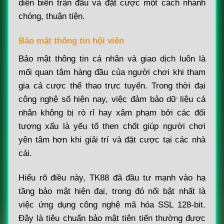
diễn biến trận đấu và đặt cược một cách nhanh
chóng, thuận tiện.
Bảo mật thông tin hội viên
Bảo mật thông tin cá nhân và giao dịch luôn là
mối quan tâm hàng đầu của người chơi khi tham
gia cá cược thể thao trực tuyến. Trong thời đại
công nghệ số hiện nay, việc đảm bảo dữ liệu cá
nhân không bị rò rỉ hay xâm phạm bởi các đối
tượng xấu là yếu tố then chốt giúp người chơi
yên tâm hơn khi giải trí và đặt cược tại các nhà
cái.
Hiểu rõ điều này, TK88 đã đầu tư mạnh vào hạ
tầng bảo mật hiện đại, trong đó nổi bật nhất là
việc ứng dụng công nghệ mã hóa SSL 128-bit.
Đây là tiêu chuẩn bảo mật tiên tiến thường được