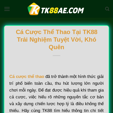
Bỏ
qua
nội
dung
Cá Cược Thể Thao Tại TK88
Trải Nghiệm Tuyệt Vời, Khó
Quên
Cá cược thể thao
đã trở thành một hình thức giải
trí phổ biến toàn cầu, thu hút lượng lớn người
chơi mỗi ngày. Để đạt được hiệu quả khi tham gia
cá cược, việc hiểu rõ những nguyên tắc cơ bản
và xây dựng chiến lược hợp lý là điều không thể
thiếu. Hãy cùng TK88 tìm hiểu thông tin chi tiết