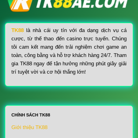
TK88
là nhà cái uy tín với đa dạng dịch vụ cá
cược, từ thể thao đến casino trực tuyến. Chúng
tôi cam kết mang đến trải nghiệm chơi game an
toàn, công bằng và hỗ trợ khách hàng 24/7. Tham
gia TK88 ngay để tận hưởng những phút giây giải
trí tuyệt vời và cơ hội thắng lớn!
CHÍNH SÁCH TK88
Giới thiệu TK88