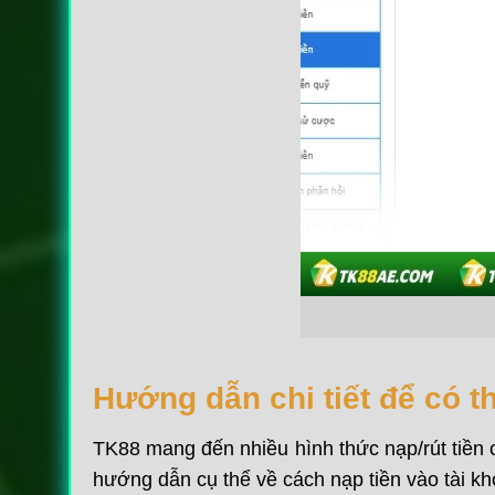
Hướng dẫn chi tiết để có t
TK88 mang đến nhiều hình thức nạp/rút tiền c
hướng dẫn cụ thể về cách nạp tiền vào tài kh