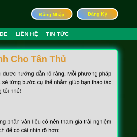
Đăng Ký
Đăng Nhập
ODE
LIÊN HỆ
TIN TỨC
nh Cho Tân Thủ
ước được hướng dẫn rõ ràng. Mỗi phương pháp
ia sẻ từng bước cụ thể nhằm giúp bạn thao tác
 tôi nhé!
g phân vân liệu có nên tham gia trải nghiệm
ch để có cái nhìn rõ hơn: