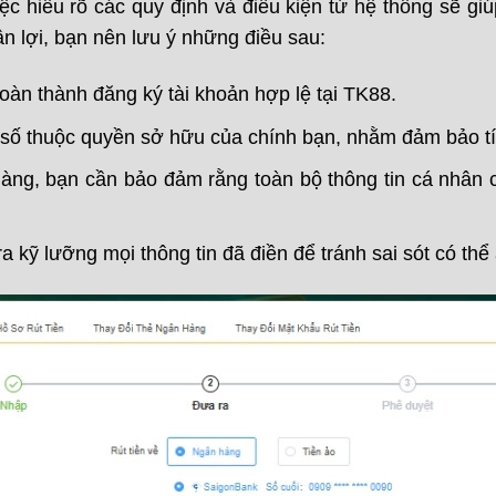
iệc hiểu rõ các quy định và điều kiện từ hệ thống sẽ giú
ận lợi, bạn nên lưu ý những điều sau:
hoàn thành đăng ký tài khoản hợp lệ tại TK88.
à số thuộc quyền sở hữu của chính bạn, nhằm đảm bảo tín
àng, bạn cần bảo đảm rằng toàn bộ thông tin cá nhân c
a kỹ lưỡng mọi thông tin đã điền để tránh sai sót có thể