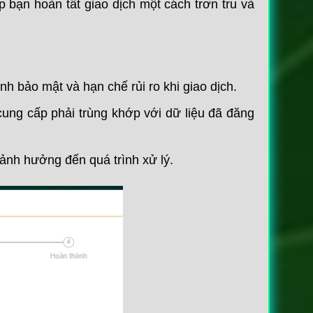
p bạn hoàn tất giao dịch một cách trơn tru và
h bảo mật và hạn chế rủi ro khi giao dịch.
ung cấp phải trùng khớp với dữ liệu đã đăng
 ảnh hưởng đến quá trình xử lý.