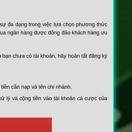
n sự đa dạng trong việc lựa chọn phương thức
ng qua ngân hàng được đông đảo khách hàng ưu
 bạn chưa có tài khoản, hãy hoàn tất đăng ký
tiền cần nạp và tên chi nhánh.
xử lý và cộng tiền vào tài khoản cá cược của