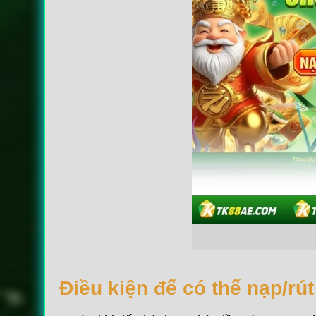
Điều kiện để có thể nạp/rút