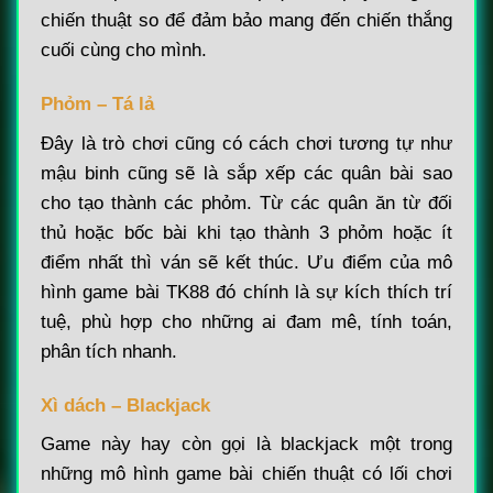
chiến thuật so để đảm bảo mang đến chiến thắng
cuối cùng cho mình.
Phỏm – Tá lả
Đây là trò chơi cũng có cách chơi tương tự như
mậu binh cũng sẽ là sắp xếp các quân bài sao
cho tạo thành các phỏm. Từ các quân ăn từ đối
thủ hoặc bốc bài khi tạo thành 3 phỏm hoặc ít
điểm nhất thì ván sẽ kết thúc. Ưu điểm của mô
hình game bài TK88 đó chính là sự kích thích trí
tuệ, phù hợp cho những ai đam mê, tính toán,
phân tích nhanh.
Xì dách – Blackjack
Game này hay còn gọi là blackjack một trong
những mô hình game bài chiến thuật có lối chơi