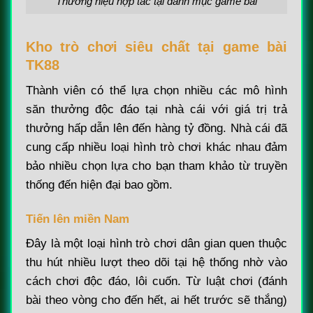
Thương hiệu hợp tác tại danh mục game bài
Kho trò chơi siêu chất tại game bài
TK88
Thành viên có thể lựa chọn nhiều các mô hình
săn thưởng độc đáo tại nhà cái với giá trị trả
thưởng hấp dẫn lên đến hàng tỷ đồng. Nhà cái đã
cung cấp nhiều loại hình trò chơi khác nhau đảm
bảo nhiều chọn lựa cho bạn tham khảo từ truyền
thống đến hiện đại bao gồm.
Tiến lên miền Nam
Đây là một loại hình trò chơi dân gian quen thuộc
thu hút nhiều lượt theo dõi tại hệ thống nhờ vào
cách chơi độc đáo, lôi cuốn. Từ luật chơi (đánh
bài theo vòng cho đến hết, ai hết trước sẽ thắng)