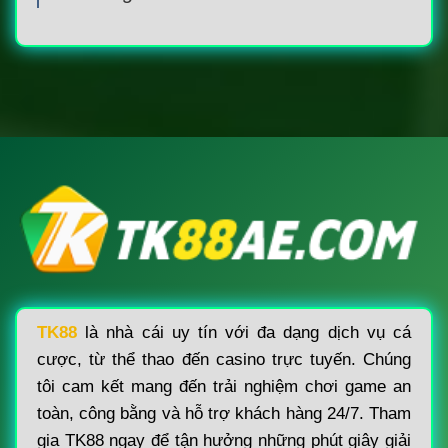
TK88
là nhà cái uy tín với đa dạng dịch vụ cá
cược, từ thể thao đến casino trực tuyến. Chúng
tôi cam kết mang đến trải nghiệm chơi game an
toàn, công bằng và hỗ trợ khách hàng 24/7. Tham
gia TK88 ngay để tận hưởng những phút giây giải