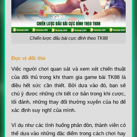
Chiến lược đấu bài cực đỉnh theo TK88
Đọc vị đối thủ
Việc người chơi quan sát và xem xét chiến thuật
của đối thủ trong khi tham gia game bài TK88 là
điều hết sức cần thiết. Bởi dựa vào đó, bạn sẽ
chú ý được những chi tiết cơ bản trong khi cược,
lối đánh, những thay đổi thường xuyên của họ để
xác định suy nghĩ của mình.
Ví dụ như các tình huống phản đòn, thành viên có
thể dựa vào những đặc điểm trong cách chơi hay