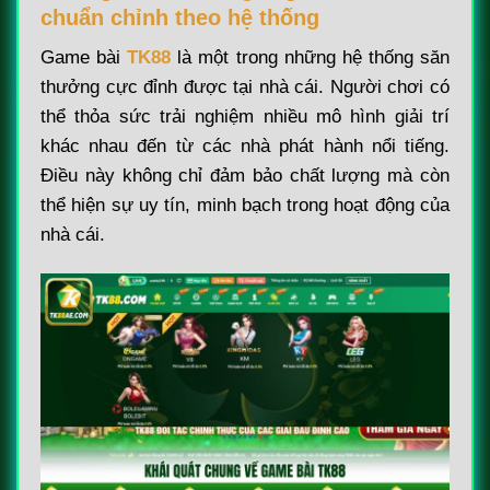
chuẩn chỉnh theo hệ thống
Game bài
TK88
là một trong những hệ thống săn
thưởng cực đỉnh được tại nhà cái. Người chơi có
thể thỏa sức trải nghiệm nhiều mô hình giải trí
khác nhau đến từ các nhà phát hành nổi tiếng.
Điều này không chỉ đảm bảo chất lượng mà còn
thể hiện sự uy tín, minh bạch trong hoạt động của
nhà cái.