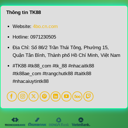
Thông tin TK88
Website:
4bo.cn.com
Hotline: 0971230505
Địa Chỉ: Số 86/2 Trần Thái Tông, Phường 15,
Quận Tân Bình, Thành phố Hồ Chí Minh, Việt Nam
#TK88 #tk88_com #tk_88 #nhacaitk88
#tk88ae_com #trangchutk88 #taitk88
#nhacaiuytintk88