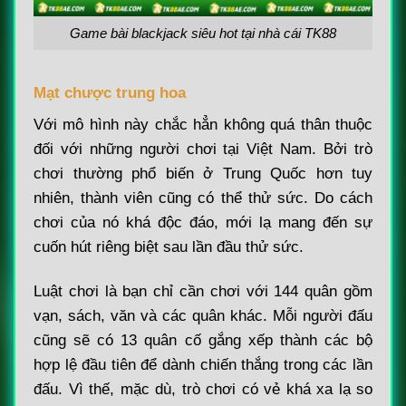
Game bài blackjack siêu hot tại nhà cái TK88
Mạt chược trung hoa
Với mô hình này chắc hẳn không quá thân thuộc
đối với những người chơi tại Việt Nam. Bởi trò
chơi thường phổ biến ở Trung Quốc hơn tuy
nhiên, thành viên cũng có thể thử sức. Do cách
chơi của nó khá độc đáo, mới lạ mang đến sự
cuốn hút riêng biệt sau lần đầu thử sức.
Luật chơi là bạn chỉ cần chơi với 144 quân gồm
vạn, sách, văn và các quân khác. Mỗi người đấu
cũng sẽ có 13 quân cố gắng xếp thành các bộ
hợp lệ đầu tiên để dành chiến thắng trong các lần
đấu. Vì thế, mặc dù, trò chơi có vẻ khá xa lạ so