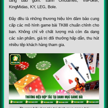
tảng bao gồm: sảnh OnGames, V8Poker,
KingMidas, KY, LEG, Bole.
Đây đều là những thương hiệu lớn đảm bảo cung
cấp các mô hình game bài TK88 chuẩn chỉnh cho
bạn. Không chỉ về chất lượng mà còn đa dạng
các sản phẩm, giá trị đổi thưởng hấp dẫn, thu hút
nhiều tệp khách hàng tham gia.